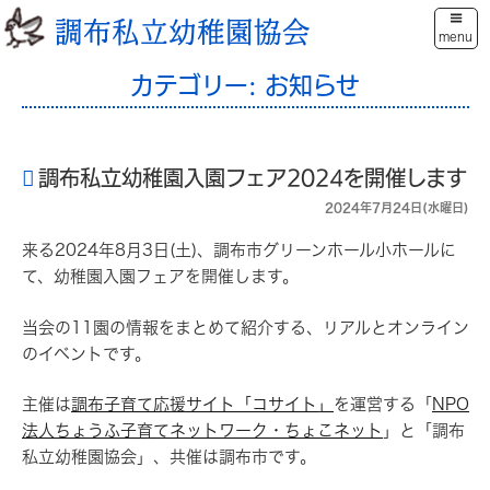
コ
調布私立幼稚園協会
ン
menu
テ
カテゴリー:
お知らせ
ン
ツ
へ
ス
調布私立幼稚園入園フェア2024を開催します
キ
2024年7月24日(水曜日)
ッ
プ
来る2024年8月3日(土)、調布市グリーンホール小ホールに
て、幼稚園入園フェアを開催します。
当会の11園の情報をまとめて紹介する、リアルとオンライン
のイベントです。
主催は
調布子育て応援サイト「コサイト」
を運営する「
NPO
法人ちょうふ子育てネットワーク・ちょこネット
」と「調布
私立幼稚園協会」、共催は調布市です。