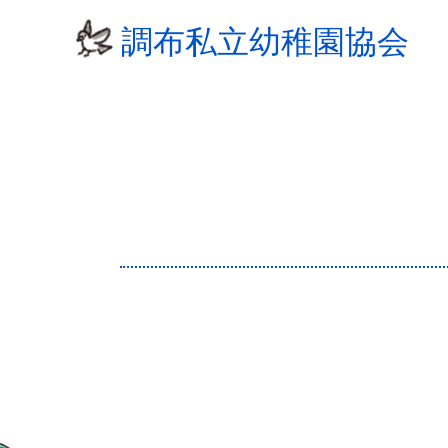
コ
調布私立幼稚園協会
ン
テ
ン
ツ
へ
ス
キ
ッ
プ